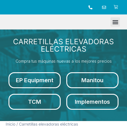
TIENDA ONLINE
CARRETILLAS ELEVADORAS
ELÉCTRICAS
Compra tus máquinas nuevas a los mejores precios
EP Equipment
Manitou
TCM
Implementos
Inicio
/ Carretillas elevadoras eléctricas