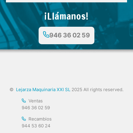
¡Llámanos!
946 36 02 59
©
Lejarza Maquinaria XXI SL
2025 All rights reserved.
Ventas
946 36 02 59
Recambios
944 53 60 24