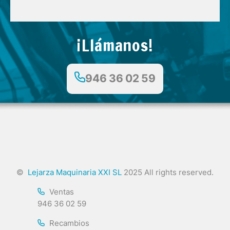
¡Llámanos!
946 36 02 59
©
Lejarza Maquinaria XXI SL
2025 All rights reserved.
Ventas
946 36 02 59
Recambios