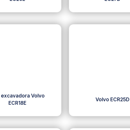
i excavadora Volvo
Volvo ECR25D
ECR18E