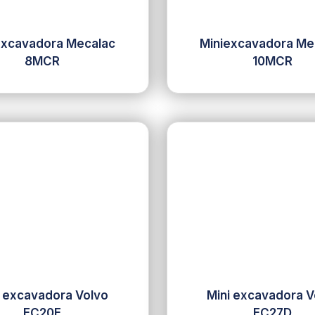
excavadora Mecalac
Miniexcavadora Me
8MCR
10MCR
i excavadora Volvo
Mini excavadora V
EC20E
EC27D