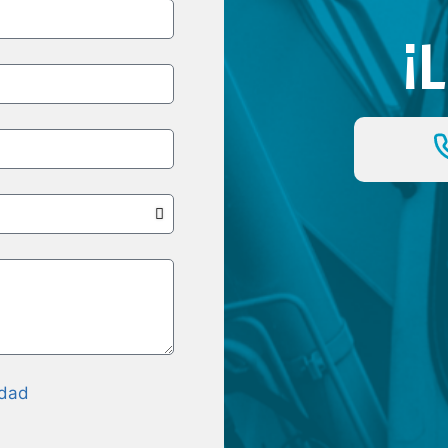
¡
idad