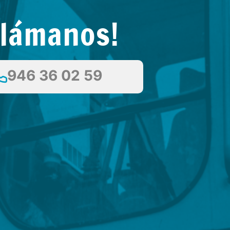
Llámanos!
946 36 02 59