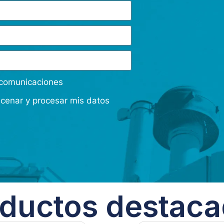
s comunicaciones
acenar y procesar mis datos
ductos destac