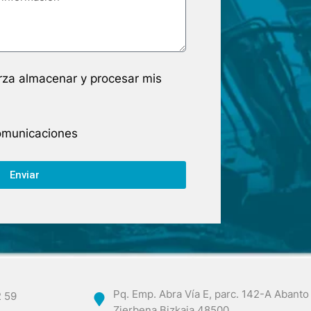
arza almacenar y procesar mis
comunicaciones
Enviar
Pq. Emp. Abra Vía E, parc. 142-A Abanto
2 59
Zierbena Bizkaia 48500