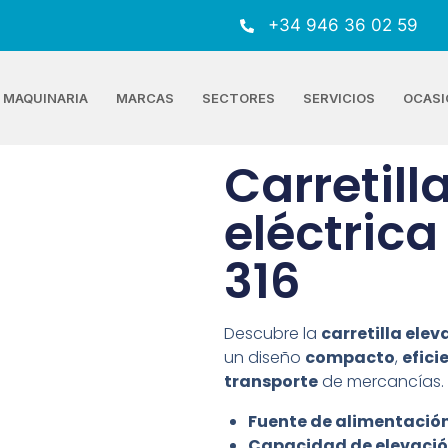
+34 946 36 02 59
MAQUINARIA
MARCAS
SECTORES
SERVICIOS
OCASI
Carretill
eléctric
316
Descubre la
carretilla ele
un diseño
compacto
,
efici
transporte
de mercancías.
Fuente de alimentació
Capacidad de elevació