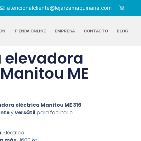
atencionalcliente@lejarzamaquinaria.com
ÓN
TIENDA ONLINE
EMPRESA
CONTACTO
BLOG
a elevadora
a Manitou ME
vadora eléctrica Manitou ME 316
:
ente
y
versátil
para facilitar el
n
: Eléctrica
n máx.
: 1600 kg