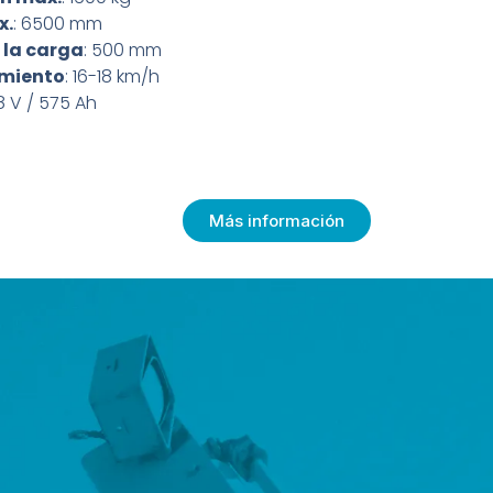
x.
: 6500 mm
 la carga
: 500 mm
amiento
: 16-18 km/h
8 V / 575 Ah
Más información