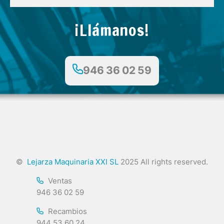
¡Llámanos!
946 36 02 59
©
Lejarza Maquinaria XXI SL
2025 All rights reserved.
Ventas
946 36 02 59
Recambios
944 53 60 24