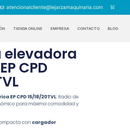
atencionalcliente@lejarzamaquinaria.com
ÓN
TIENDA ONLINE
EMPRESA
CONTACTO
BLOG
a elevadora
 EP CPD
TVL
rica EP CPD 15/18/20TVL
: Radio de
gonómico para máxima comodidad y
o compacta con
cargador