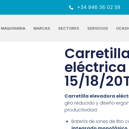
+34 946 36 02 59
MAQUINARIA
MARCAS
SECTORES
SERVICIOS
OCASI
Carretill
eléctrica
15/18/20
Carretilla elevadora eléct
giro reducido y diseño er
productividad.
Batería de iones de liti
integrado monofásico.