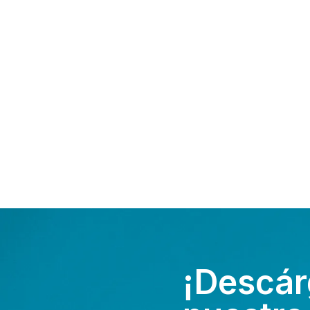
¡Descár