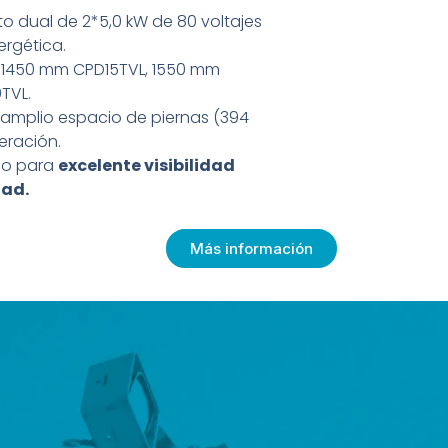
 dual de 2*5,0 kW de 80 voltajes
ergética.
1450 mm CPD15TVL, 1550 mm
TVL.
amplio espacio de piernas (394
ración.
do para
excelente visibilidad
dad.
Más información