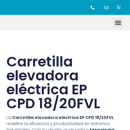
TIENDA ONLINE
Carretilla
elevadora
eléctrica EP
CPD 18/20FVL
La
Carretilla elevadora eléctrica EP CPD 18/20FVL
redefine la eficiencia y productividad en entornos
industriales. Con su diseño avanzado y
tecnología