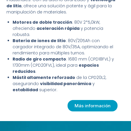
de litio
, ofrece una solución potente y ágil para la
manipulación de materiales.
Motores de doble tracción
: 80V 2*5,0kW,
ofreciendo
aceleración rápida
y potencia
robusta.
Batería de iones de litio
: 80V/205Ah con
cargador integrado de 80V/35A, optimizando el
rendimiento para múltiples turnos.
Radio de giro compacto
: 1680 mm (CPD18FVL) y
1730mm (CPD20FVL), ideal para
espacios
reducidos
.
Mástil altamente reforzado
de la CPD20L2,
asegurando
visibilidad panorámica
y
estabilidad
superior.
Más información