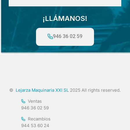
¡LLÁMANOS!
946 36 02 59
©
Lejarza Maquinaria XXI SL
2025 All rights reserved.
Ventas
946 36 02 59
Recambios
944 53 60 24