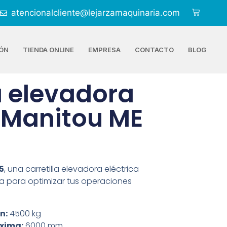
atencionalcliente@lejarzamaquinaria.com
ÓN
TIENDA ONLINE
EMPRESA
CONTACTO
BLOG
a elevadora
a Manitou ME
5
, una carretilla elevadora eléctrica
a para optimizar tus operaciones
n:
4500 kg
áxima:
6000 mm