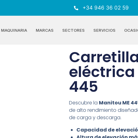
+34 946 36 02 59
MAQUINARIA
MARCAS
SECTORES
SERVICIOS
OCASI
Carretill
eléctric
445
Descubre la
Manitou ME 44
de alto rendimiento diseñad
de carga y descarga.
Capacidad de elevació
Altura de elevación m