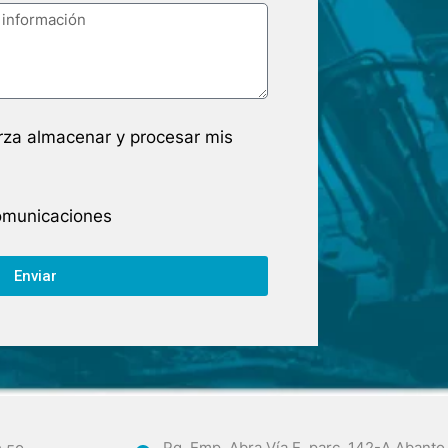
arza almacenar y procesar mis
comunicaciones
Enviar
Pq. Emp. Abra Vía E, parc. 142-A Abanto