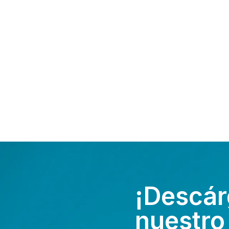
¡Descár
nuestro