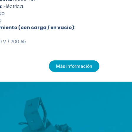
:
Eléctrica
do
g
iento (con carga / en vacío):
 V / 700 Ah
Más información