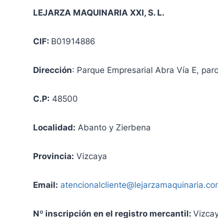
LEJARZA MAQUINARIA XXI, S. L.
CIF:
B01914886
Dirección
: Parque Empresarial Abra Vía E, par
C.P:
48500
Localidad:
Abanto y Zierbena
Provincia:
Vizcaya
Email:
atencionalcliente@lejarzamaquinaria.c
Nº inscripción en el registro mercantil:
Vizcay