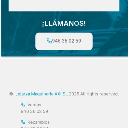
¡LLÁMANOS!
946 36 02 59
©
Lejarza Maquinaria XXI SL
2025 All rights reserved.
Ventas
946 36 02 59
Recambios