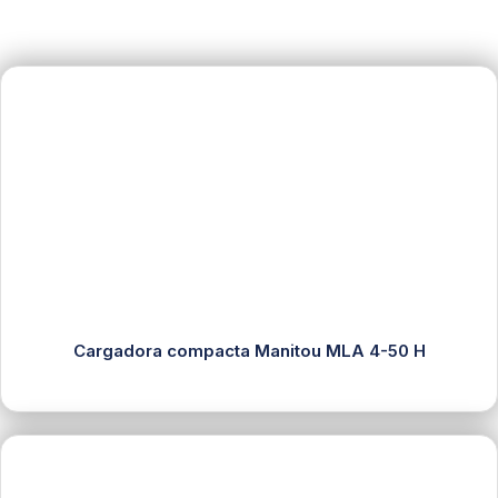
Cargadora compacta Manitou MLA 4-50 H