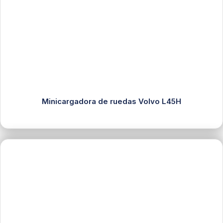
Minicargadora de ruedas Volvo L45H