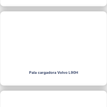
Pala cargadora Volvo L90H