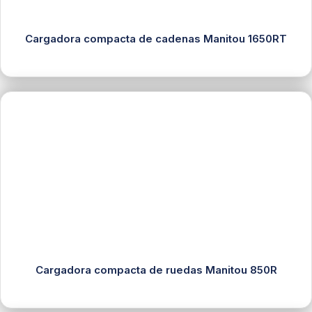
Cargadora compacta de cadenas Manitou 1650RT
Cargadora compacta de ruedas Manitou 850R