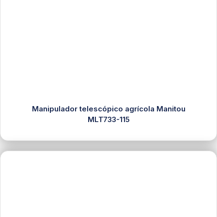
Manipulador telescópico agrícola Manitou
MLT733-115