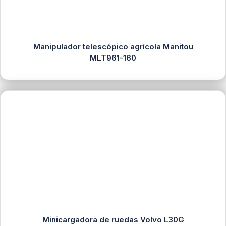
Manipulador telescópico agrícola Manitou
MLT961-160
Minicargadora de ruedas Volvo L30G