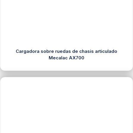
Cargadora sobre ruedas de chasis articulado
Mecalac AX700