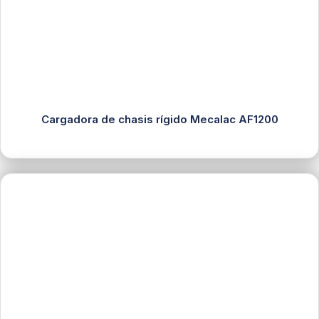
Cargadora de chasis rígido Mecalac AF1200