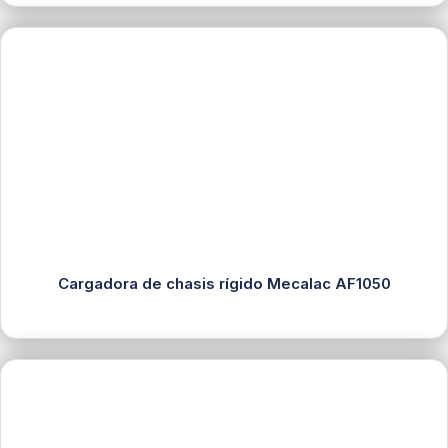
Cargadora de chasis rígido Mecalac AF1050