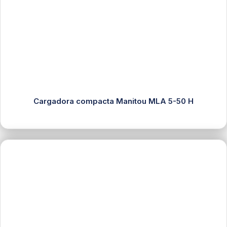
Cargadora compacta Manitou MLA 5-50 H