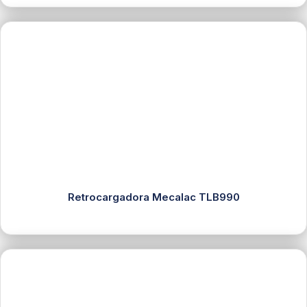
Retrocargadora Mecalac TLB990