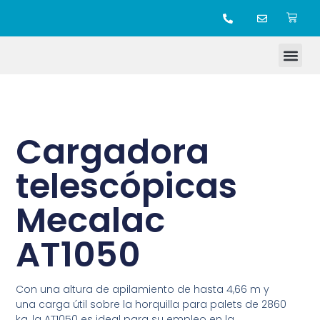
TIENDA ONLINE
Cargadora
telescópicas
Mecalac
AT1050
Con una altura de apilamiento de hasta 4,66 m y
una carga útil sobre la horquilla para palets de 2860
kg, la AT1050 es ideal para su empleo en la