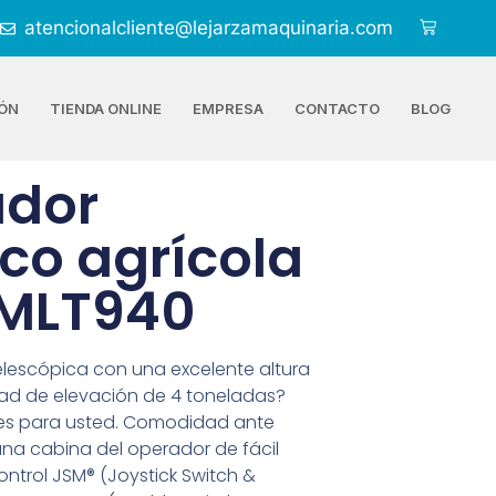
atencionalcliente@lejarzamaquinaria.com
ÓN
TIENDA ONLINE
EMPRESA
CONTACTO
BLOG
ador
ico agrícola
 MLT940
lescópica con una excelente altura
ad de elevación de 4 toneladas?
 es para usted. Comodidad ante
na cabina del operador de fácil
ontrol JSM® (Joystick Switch &