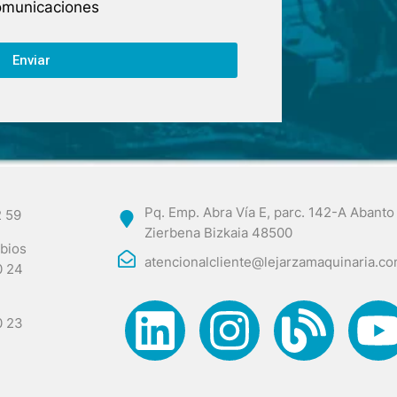
comunicaciones
Enviar
Pq. Emp. Abra Vía E, parc. 142-A Abanto
2 59
Zierbena Bizkaia 48500
bios
atencionalcliente@lejarzamaquinaria.c
0 24
0 23