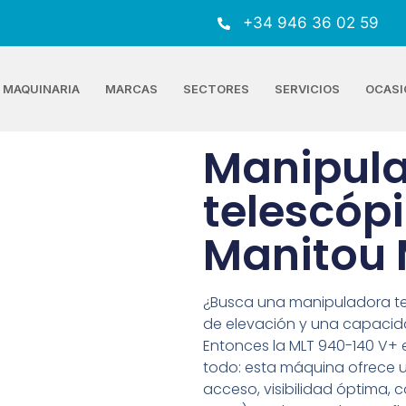
+34 946 36 02 59
MAQUINARIA
MARCAS
SECTORES
SERVICIOS
OCASI
Manipul
telescóp
Manitou
¿Busca una manipuladora te
de elevación y una capacid
Entonces la MLT 940-140 V+
todo: esta máquina ofrece u
acceso, visibilidad óptima, c