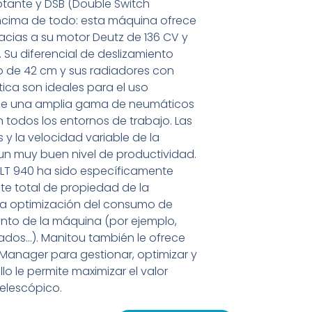
otante y DSB (Double Switch
ncima de todo: esta máquina ofrece
acias a su motor Deutz de 136 CV y
. Su diferencial de deslizamiento
elo de 42 cm y sus radiadores con
ica son ideales para el uso
 de una amplia gama de neumáticos
n todos los entornos de trabajo. Las
 y la velocidad variable de la
un muy buen nivel de productividad.
MLT 940 ha sido específicamente
te total de propiedad de la
la optimización del consumo de
nto de la máquina (por ejemplo,
ados…). Manitou también le ofrece
Manager para gestionar, optimizar y
lo le permite maximizar el valor
telescópico.