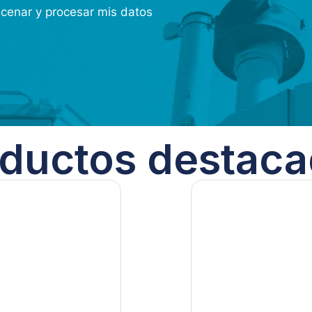
acenar y procesar mis datos
ductos destac