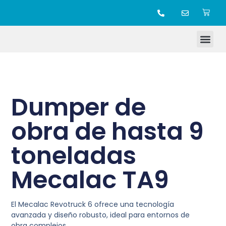
TIENDA ONLINE
Dumper de
obra de hasta 9
toneladas
Mecalac TA9
El Mecalac Revotruck 6 ofrece una tecnología
avanzada y diseño robusto, ideal para entornos de
obra complejos.