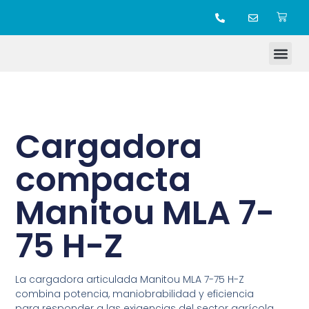
TIENDA ONLINE
Cargadora
compacta
Manitou MLA 7-
75 H-Z
La cargadora articulada Manitou MLA 7-75 H-Z
combina potencia, maniobrabilidad y eficiencia
para responder a las exigencias del sector agrícola