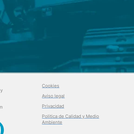
Cookies
 y
Aviso legal
Privacidad
om
Politica de Calidad y Medio
Ambiente