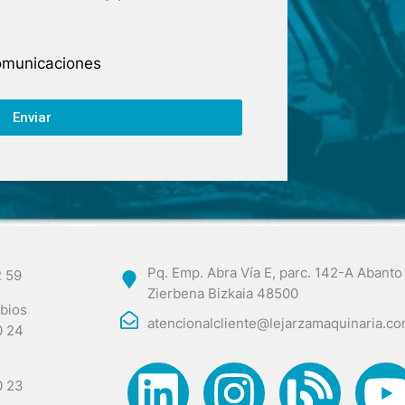
comunicaciones
Enviar
Pq. Emp. Abra Vía E, parc. 142-A Abanto
2 59
Zierbena Bizkaia 48500
bios
atencionalcliente@lejarzamaquinaria.c
0 24
0 23