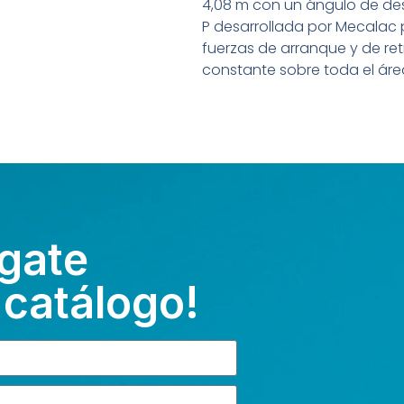
4,08 m con un ángulo de de
P desarrollada por Mecalac 
fuerzas de arranque y de re
constante sobre toda el áre
gate
 catálogo!