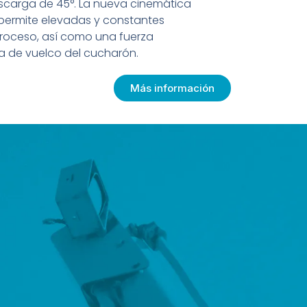
scarga de 45°. La nueva cinemática
permite elevadas y constantes
troceso, así como una fuerza
a de vuelco del cucharón.
Más información