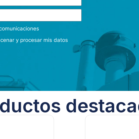
s comunicaciones
acenar y procesar mis datos
ductos destac