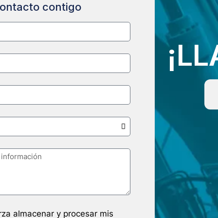
ontacto contigo
¡L
arza almacenar y procesar mis