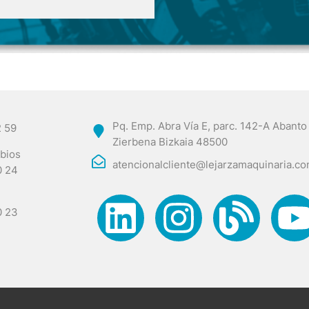
Pq. Emp. Abra Vía E, parc. 142-A Abanto
2 59
Zierbena Bizkaia 48500
bios
atencionalcliente@lejarzamaquinaria.c
0 24
0 23