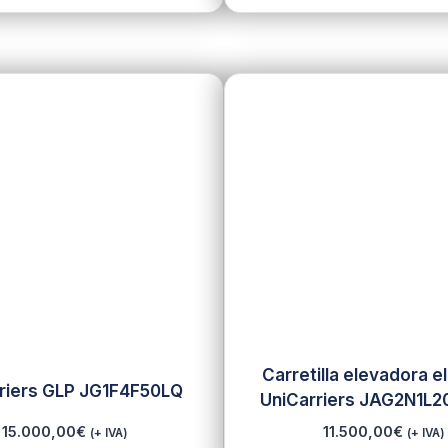
Carretilla elevadora e
rriers GLP JG1F4F50LQ
UniCarriers JAG2N1L20
15.000,00
€
11.500,00
€
(+ IVA)
(+ IVA)