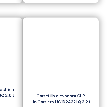
léctrica
Q 2.0 t
Carretilla elevadora GLP
UniCarriers UG1D2A32LQ 3.2 t