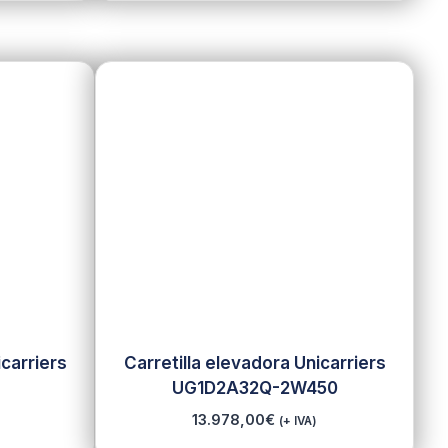
icarriers
Carretilla elevadora Unicarriers
UG1D2A32Q-2W450
13.978,00
€
(+ IVA)