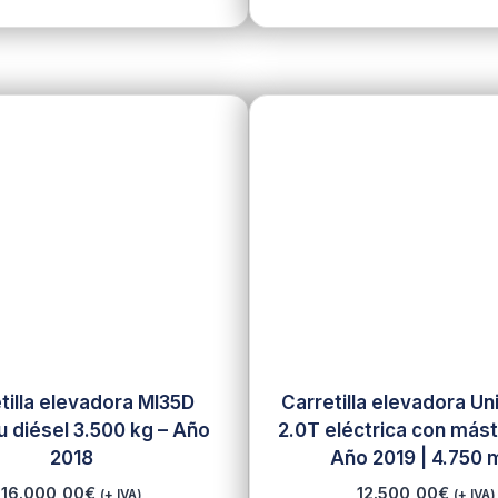
tilla elevadora MI35D
Carretilla elevadora Un
u diésel 3.500 kg – Año
2.0T eléctrica con mástil
2018
Año 2019 | 4.750
16.000,00
€
12.500,00
€
(+ IVA)
(+ IVA)