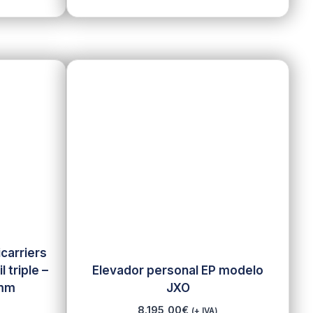
icarriers
 triple –
Elevador personal EP modelo
 mm
JXO
8.195,00
€
(+ IVA)