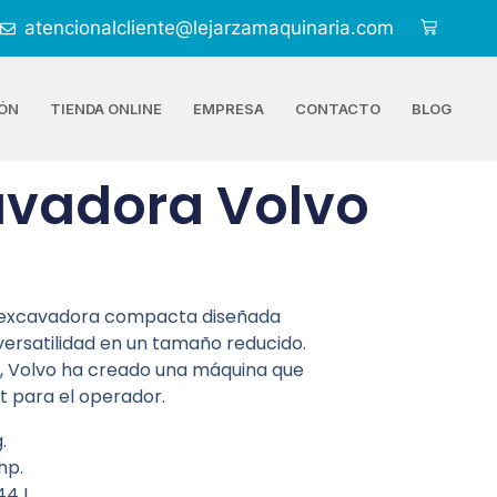
atencionalcliente@lejarzamaquinaria.com
ÓN
TIENDA ONLINE
EMPRESA
CONTACTO
BLOG
avadora Volvo
niexcavadora compacta diseñada
versatilidad en un tamaño reducido.
, Volvo ha creado una máquina que
rt para el operador.
.
hp.
44 L.