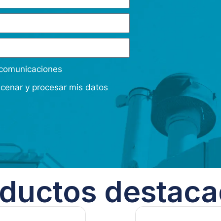
s comunicaciones
acenar y procesar mis datos
ductos destac