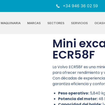
+34 946 36 02 59
MAQUINARIA
MARCAS
SECTORES
SERVICIOS
OCASI
Mini exc
ECR58F
La Volvo ECR58F es una mi
para ofrecer rendimiento y 
Con décadas de experiencia
garantiza eficiencia y confo
Peso operativo:
5,840 kg
Potencia del motor:
48 
Capacidad del balde:
1