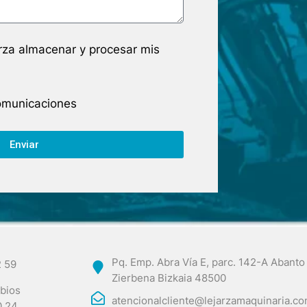
arza almacenar y procesar mis
comunicaciones
Enviar
Pq. Emp. Abra Vía E, parc. 142-A Abanto
2 59
Zierbena Bizkaia 48500
bios
atencionalcliente@lejarzamaquinaria.c
0 24