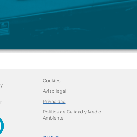
Cookies
 y
Aviso legal
Privacidad
om
Politica de Calidad y Medio
Ambiente
site map