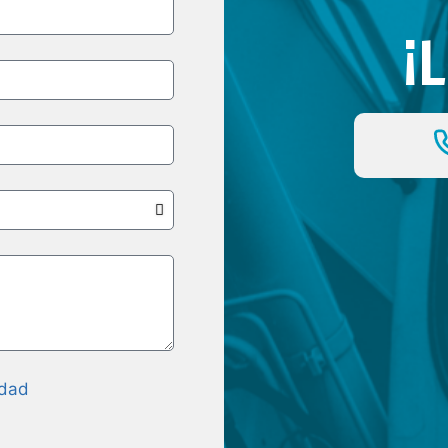
¡
idad