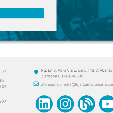
Pq. Emp. Abra Vía E, parc. 142-A Abanto
2 59
Zierbena Bizkaia 48500
bios
atencionalcliente@lejarzamaquinaria.c
0 24
0 23