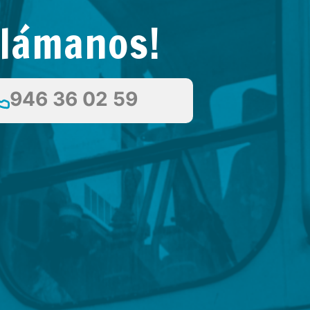
Llámanos!
946 36 02 59