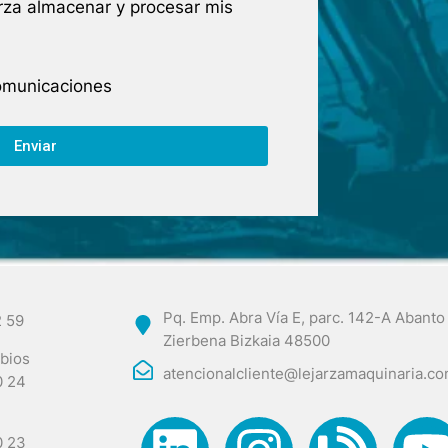
arza almacenar y procesar mis
comunicaciones
Enviar
Pq. Emp. Abra Vía E, parc. 142-A Abanto
2 59
Zierbena Bizkaia 48500
bios
atencionalcliente@lejarzamaquinaria.c
0 24
0 23