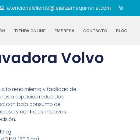
atencionalcliente@lejarzamaquinaria.com
ÓN
TIENDA ONLINE
EMPRESA
CONTACTO
BLOG
avadora Volvo
alto rendimiento y facilidad de
ños o espacios reducidos,
dad con bajo consumo de
iosa y controles intuitivos
cisión.
49 kg
4,3 kW (60,2 hp).