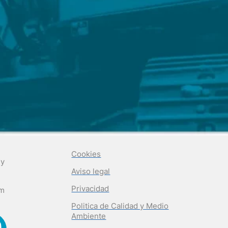
Cookies
 y
Aviso legal
Privacidad
om
Politica de Calidad y Medio
Ambiente