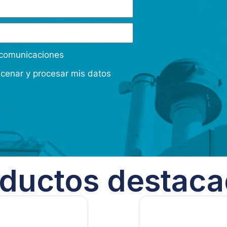
s comunicaciones
acenar y procesar mis datos
ductos destac