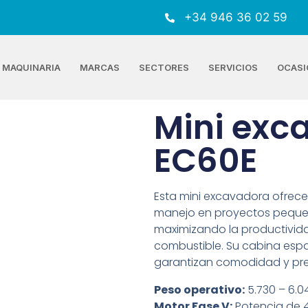
+34 946 36 02 59
MAQUINARIA
MARCAS
SECTORES
SERVICIOS
OCASI
Mini exc
EC60E
Esta mini excavadora ofrece 
manejo en proyectos peque
maximizando la productivi
combustible. Su cabina espac
garantizan comodidad y pre
Peso operativo:
5.730 – 6.0
Motor Fase V:
Potencia de 4