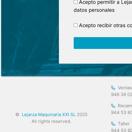
Acepto permitir a Lej
datos personales
Acepto recibir otras 
Ventas
946 36 0
Recam
944 53 6
©
Lejarza Maquinaria XXI SL
2025
All rights reserved.
Taller
944 53 6