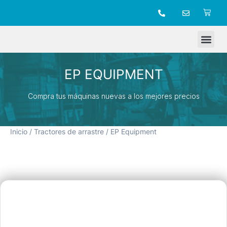
TIENDA ONLINE
EP EQUIPMENT
Compra tus máquinas nuevas a los mejores precios
Inicio
/
Tractores de arrastre
/ EP Equipment