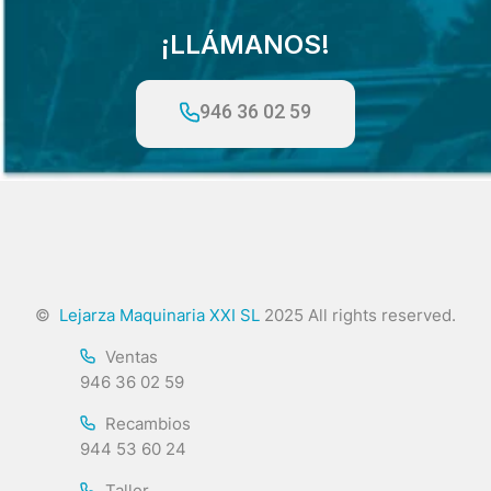
¡LLÁMANOS!
946 36 02 59
©
Lejarza Maquinaria XXI SL
2025 All rights reserved.
Ventas
946 36 02 59
Recambios
944 53 60 24
Taller