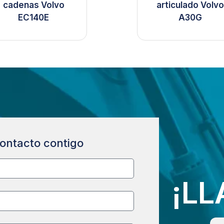
cadenas Volvo
articulado Volv
EC140E
A30G
ontacto contigo
¡L