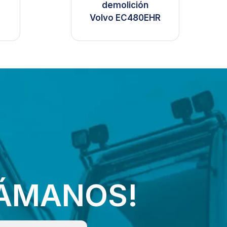
o
demolición
Volvo EC480EHR
LÁMANOS!