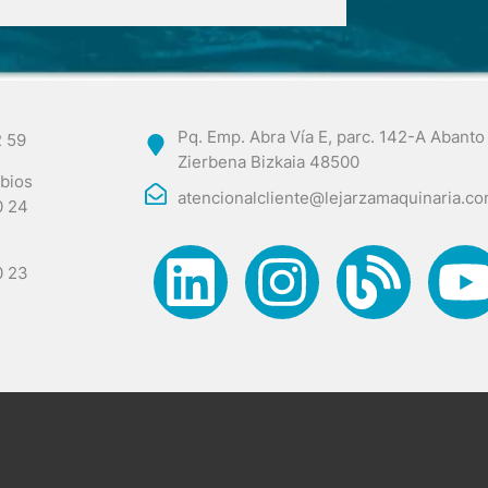
Pq. Emp. Abra Vía E, parc. 142-A Abanto
2 59
Zierbena Bizkaia 48500
bios
atencionalcliente@lejarzamaquinaria.c
0 24
0 23