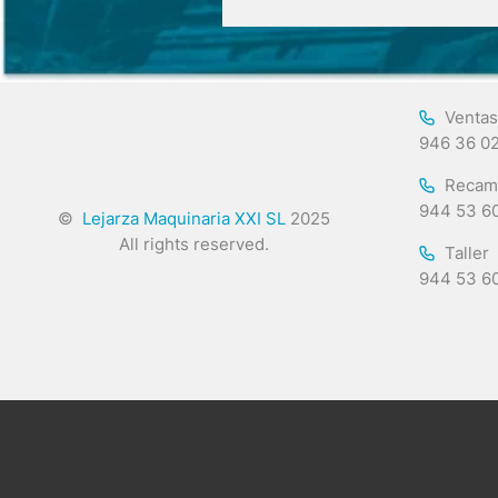
Ventas
946 36 0
Recam
944 53 6
©
Lejarza Maquinaria XXI SL
2025
All rights reserved.
Taller
944 53 6