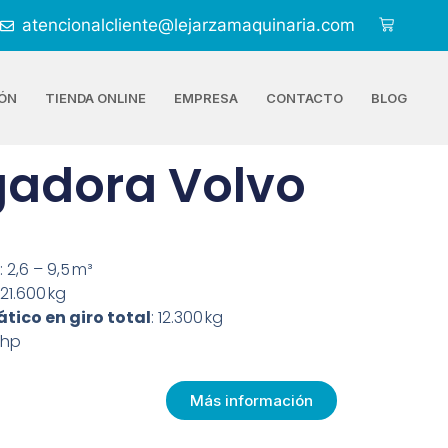
atencionalcliente@lejarzamaquinaria.com
ÓN
TIENDA ONLINE
EMPRESA
CONTACTO
BLOG
gadora Volvo
: 2,6 – 9,5 m³
 21.600 kg
ático en giro total
: 12.300 kg
 hp
Más información