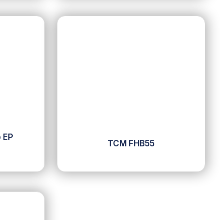
o EP
TCM FHB55