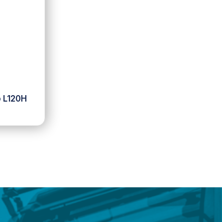
o L120H