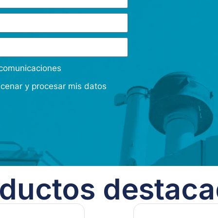
s comunicaciones
acenar y procesar mis datos
ductos destac