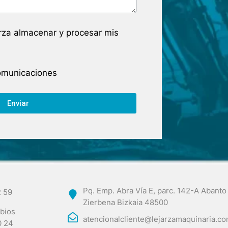
arza almacenar y procesar mis
comunicaciones
Enviar
Pq. Emp. Abra Vía E, parc. 142-A Abanto
2 59
Zierbena Bizkaia 48500
bios
atencionalcliente@lejarzamaquinaria.c
0 24