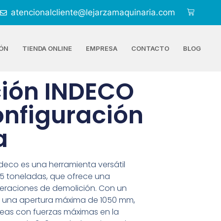
atencionalcliente@lejarzamaquinaria.com
ÓN
TIENDA ONLINE
EMPRESA
CONTACTO
BLOG
ción INDECO
onfiguración
a
ndeco es una herramienta versátil
5 toneladas, que ofrece una
operaciones de demolición. Con un
y una apertura máxima de 1050 mm,
reas con fuerzas máximas en la