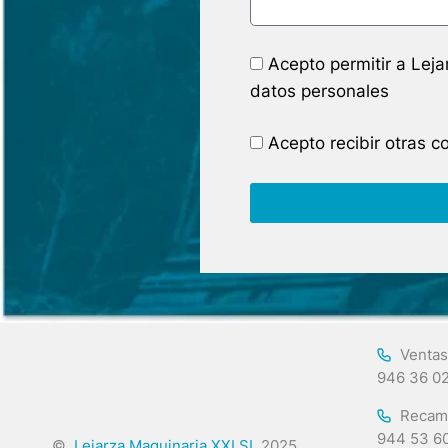
Acepto permitir a Lej
datos personales
Acepto recibir otras 
Ventas
946 36 0
Recam
944 53 6
©
Lejarza Maquinaria XXI SL
2025