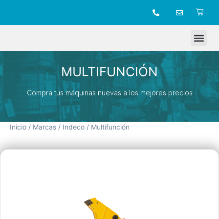
TIENDA ONLINE
MULTIFUNCIÓN
Compra tus máquinas nuevas a los mejores precios
Inicio
/
Marcas
/
Indeco
/ Multifunción