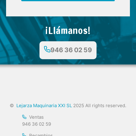
¡Llámanos!
946 36 02 59
©
Lejarza Maquinaria XXI SL
2025 All rights reserved.
Ventas
946 36 02 59
Recambios