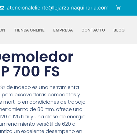
atencionalcliente@lejarzamaquinaria.com
ÓN
TIENDA ONLINE
EMPRESA
CONTACTO
BLOG
 Demoledor
P 700 FS
0 FS» de Indeco es una herramienta
da para excavadoras compactas y
 martillo en condiciones de trabajo
 herramienta de 80 mm, ofrece una
20 a 125 bar y una clase de energía
un rendimiento versátil de 620 a
rantiza un excelente desempeño en