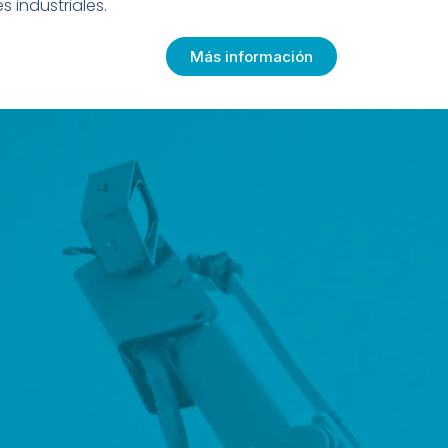
 industriales.
Más información