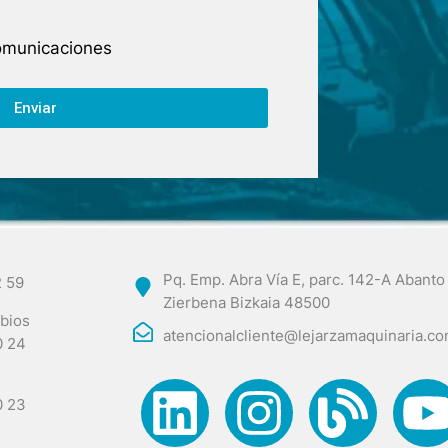
comunicaciones
Enviar
Pq. Emp. Abra Vía E, parc. 142-A Abanto
2 59
Zierbena Bizkaia 48500
bios
atencionalcliente@lejarzamaquinaria.c
0 24
0 23