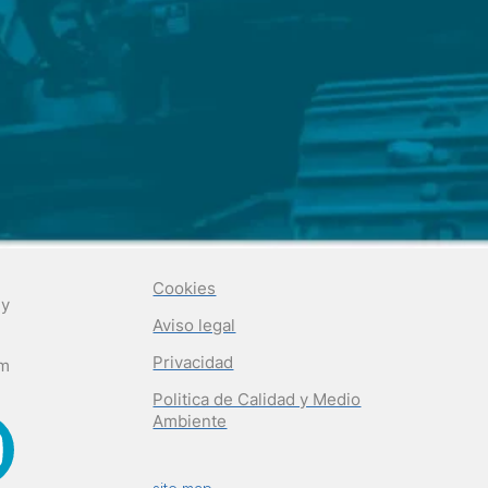
Cookies
 y
Aviso legal
Privacidad
om
Politica de Calidad y Medio
Ambiente