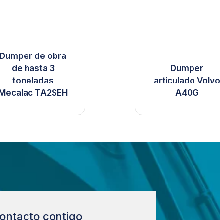
Dumper de obra
de hasta 3
Dumper
toneladas
articulado Volv
Mecalac TA2SEH
A40G
ontacto contigo