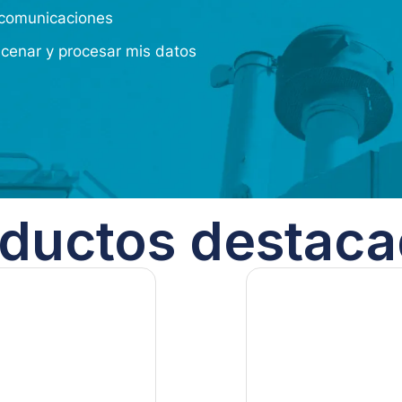
s comunicaciones
acenar y procesar mis datos
ductos destac