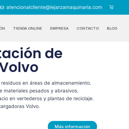
atencionalcliente@lejarzamaquinaria.com
ÓN
TIENDA ONLINE
EMPRESA
CONTACTO
BLOG
ación de
 Volvo
 residuos en áreas de almacenamiento.
e materiales pesados y abrasivos.
acio en vertederos y plantas de reciclaje.
cargadoras Volvo.
Más información