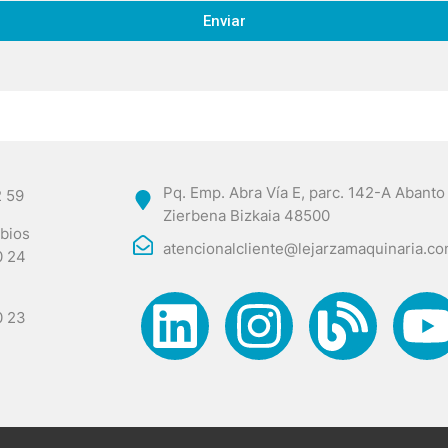
Enviar
Pq. Emp. Abra Vía E, parc. 142-A Abanto
2 59
Zierbena Bizkaia 48500
bios
atencionalcliente@lejarzamaquinaria.c
0 24
0 23