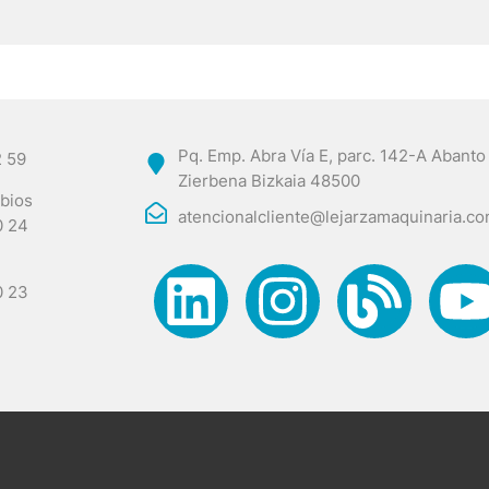
Pq. Emp. Abra Vía E, parc. 142-A Abanto
2 59
Zierbena Bizkaia 48500
bios
atencionalcliente@lejarzamaquinaria.c
0 24
0 23