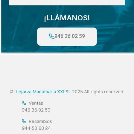
¡LLÁMANOS!
946 36 02 59
©
Lejarza Maquinaria XXI SL
2025 All rights reserved.
Ventas
946 36 02 59
Recambios
944 53 60 24