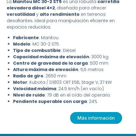
La
Manitou MC 30-2 ST5
es una robusta
carretilla
elevadora diésel 4×2
, diseñada para ofrecer
versatilidad
y
alto rendimiento
en terrenos
desafiantes. Ideal para manipulación eficiente en
espacios reducidos.
Fabricante
: Manitou
Modelo
: MC 30-2 ST5
Tipo de combustible
: Diésel
Capacidad máxima de elevación
: 3000 kg
Centro de gravedad de la carga
: 500 mm
Altura máxima de elevación
: 5,5 metros
Radio de giro
: 2650 mm
Motor
: Kubota / D1803 CRT E5B, Stage V, 37 kW
Velocidad máxima
: 24.5 km/h (en vacío)
Nivel de ruido
: 79 dB en el oído del operario
Pendiente superable con carga
: 24%
Más información