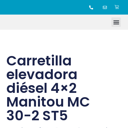
TIENDA ONLINE
Carretilla
elevadora
diésel 4×2
Manitou MC
30-2 ST5