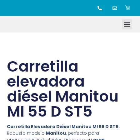
TIENDA ONLINE
Carretilla
elevadora
diésel Manitou
MI 55 D ST5
Carretilla Elevadora Diésel Manitou MI 55 D ST5:
Robusto modelo
Manitou
, perfecto para
operaciones industriales gracias a su
gran