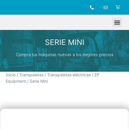
TIENDA ONLINE
SERIE MINI
Compra tus máquinas nuevas a los mejores precios
Inicio
/
Transpaletas
/
Transpaletas eléctricas
/
EP
Equipment
/ Serie Mini