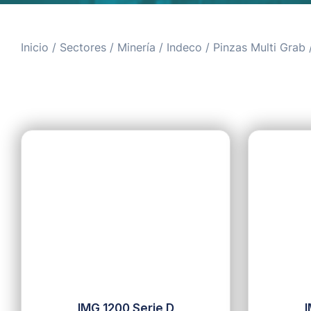
Inicio
/
Sectores
/
Minería
/
Indeco
/
Pinzas Multi Grab
/
IMG 1200 Serie D
I