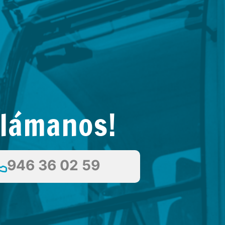
Llámanos!
946 36 02 59