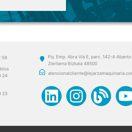
Pq. Emp. Abra Vía E, parc. 142-A Abanto
2 59
Zierbena Bizkaia 48500
bios
atencionalcliente@lejarzamaquinaria.c
0 24
0 23