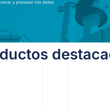
acenar y procesar mis datos
ductos destac