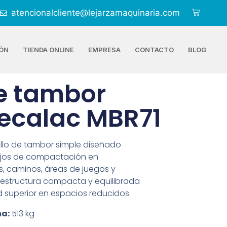
atencionalcliente@lejarzamaquinaria.com
ÓN
TIENDA ONLINE
EMPRESA
CONTACTO
BLOG
de tambor
ecalac MBR71
illo de tambor simple diseñado
ajos de compactación en
, caminos, áreas de juegos y
 estructura compacta y equilibrada
 superior en espacios reducidos.
ha:
513 kg