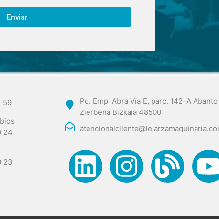
Enviar
Pq. Emp. Abra Vía E, parc. 142-A Abanto
2 59
Zierbena Bizkaia 48500
bios
atencionalcliente@lejarzamaquinaria.c
0 24
0 23