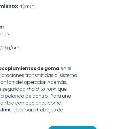
miento:
4 km/h
mm
 daN
,2 kg/cm
acoplamientos de goma
en el
vibraciones transmitidas al sistema
onfort del operador. Además,
e seguridad «
hold to run
«, que
 la palanca de control. Para una
sponible con opciones como
ulico
, ideal para trabajos de