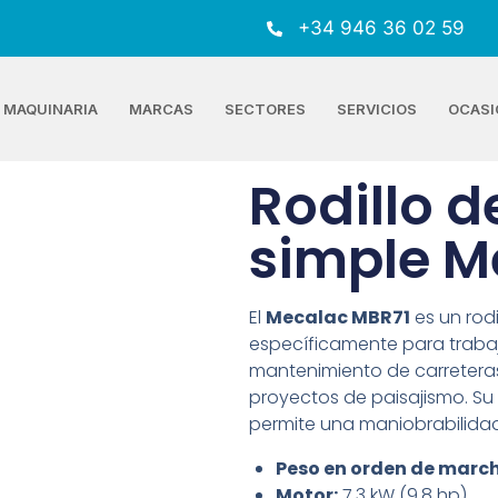
+34 946 36 02 59
MAQUINARIA
MARCAS
SECTORES
SERVICIOS
OCASI
Rodillo 
simple M
El
Mecalac MBR71
es un rod
específicamente para trab
mantenimiento de carreteras
proyectos de paisajismo. Su
permite una maniobrabilidad
Peso en orden de marc
Motor:
7,3 kW (9.8 hp)