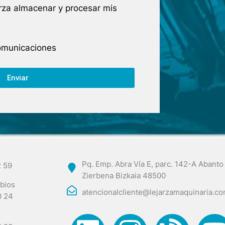
arza almacenar y procesar mis
comunicaciones
Enviar
Pq. Emp. Abra Vía E, parc. 142-A Abanto
2 59
Zierbena Bizkaia 48500
bios
atencionalcliente@lejarzamaquinaria.c
0 24