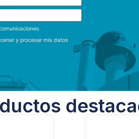
s comunicaciones
acenar y procesar mis datos
ductos destac