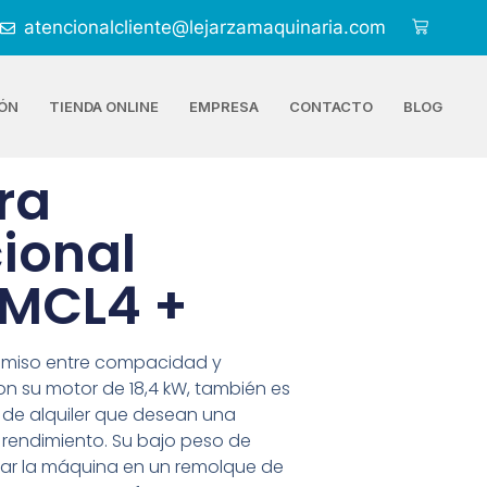
atencionalcliente@lejarzamaquinaria.com
ÓN
TIENDA ONLINE
EMPRESA
CONTACTO
BLOG
ra
cional
 MCL4 +
omiso entre compacidad y
on su motor de 18,4 kW, también es
s de alquiler que desean una
rendimiento. Su bajo peso de
tar la máquina en un remolque de