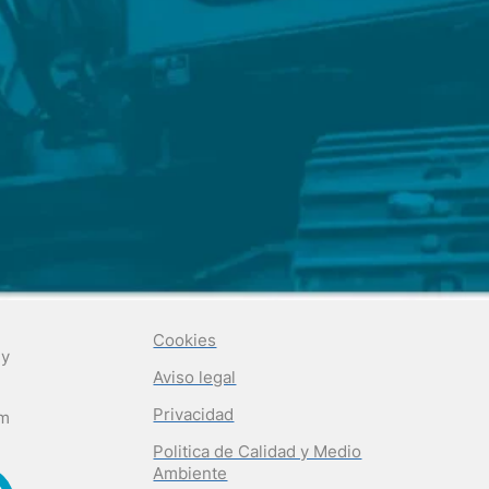
Cookies
 y
Aviso legal
Privacidad
om
Politica de Calidad y Medio
Ambiente