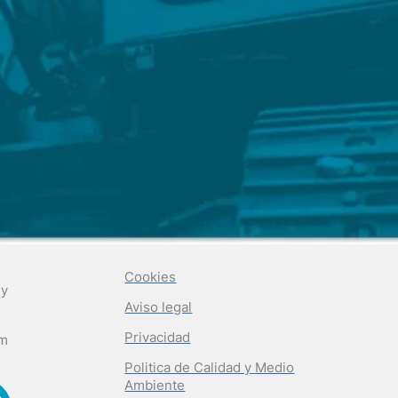
Cookies
 y
Aviso legal
Privacidad
om
Politica de Calidad y Medio
Ambiente