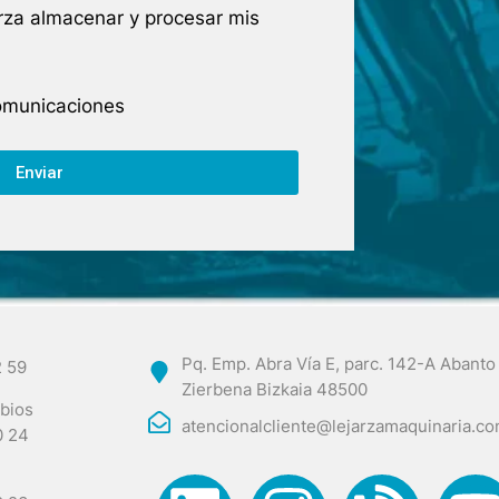
arza almacenar y procesar mis
comunicaciones
Enviar
Pq. Emp. Abra Vía E, parc. 142-A Abanto
2 59
Zierbena Bizkaia 48500
bios
atencionalcliente@lejarzamaquinaria.c
0 24