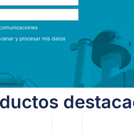
s comunicaciones
acenar y procesar mis datos
ductos destac