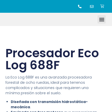
TIENDA ONLINE
Procesador Eco
Log 688F
La Eco Log 688F es una avanzada procesadora
forestal de ocho ruedas, ideal para terrenos
complicados y situaciones que requieren una
mínima presión sobre el suelo.
Diseñada con transmisión hidrostática-
mecáni
ca
.