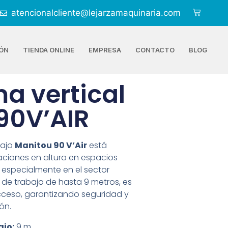
atencionalcliente@lejarzamaquinaria.com
ÓN
TIENDA ONLINE
EMPRESA
CONTACTO
BLOG
a vertical
90V’AIR
bajo
Manitou 90 V’Air
está
aciones en altura en espacios
especialmente en el sector
 de trabajo de hasta 9 metros, es
acceso, garantizando seguridad y
ón.
ajo:
9 m