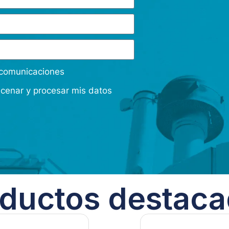
s comunicaciones
acenar y procesar mis datos
ductos destac