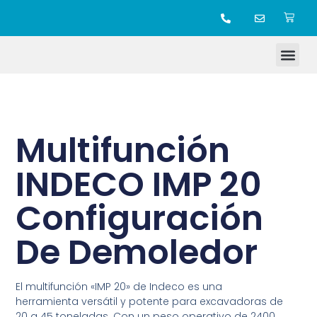
TIENDA ONLINE
Multifunción
INDECO IMP 20
Configuración
De Demoledor
El multifunción «IMP 20» de Indeco es una
herramienta versátil y potente para excavadoras de
20 a 45 toneladas. Con un peso operativo de 2400