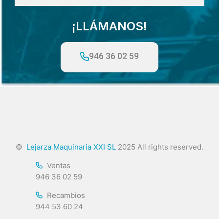
¡LLÁMANOS!
946 36 02 59
©
Lejarza Maquinaria XXI SL
2025 All rights reserved.
Ventas
946 36 02 59
Recambios
944 53 60 24