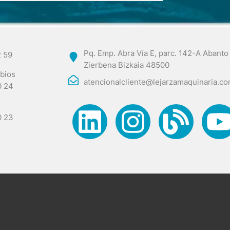
Pq. Emp. Abra Vía E, parc. 142-A Abanto
2 59
Zierbena Bizkaia 48500
bios
atencionalcliente@lejarzamaquinaria.c
0 24
0 23