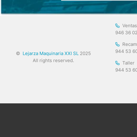
Ventas
946 36 0
Recam
944 53 6
©
Lejarza Maquinaria XXI SL
2025
All rights reserved.
Taller
944 53 6