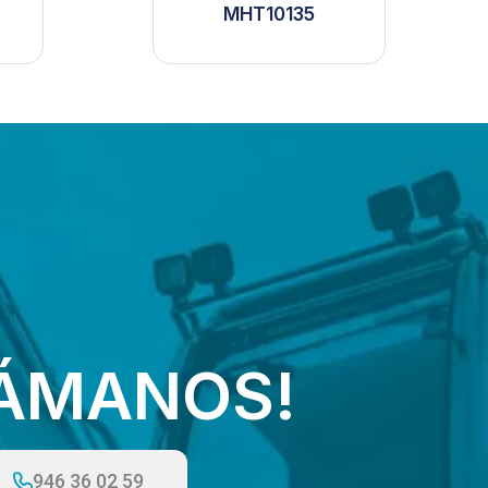
MHT10135
LÁMANOS!
946 36 02 59