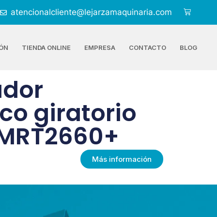
atencionalcliente@lejarzamaquinaria.com
ÓN
TIENDA ONLINE
EMPRESA
CONTACTO
BLOG
ador
co giratorio
 MRT2660+
Más información