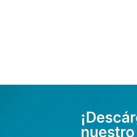
¡Descár
nuestro