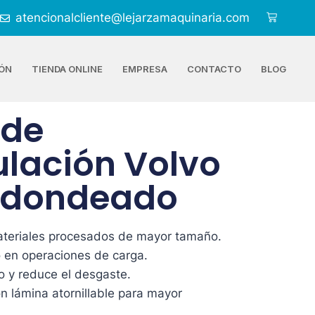
atencionalcliente@lejarzamaquinaria.com
ÓN
TIENDA ONLINE
EMPRESA
CONTACTO
BLOG
 de
lación Volvo
 redondeado
ateriales procesados de mayor tamaño.
o en operaciones de carga.
do y reduce el desgaste.
 lámina atornillable para mayor