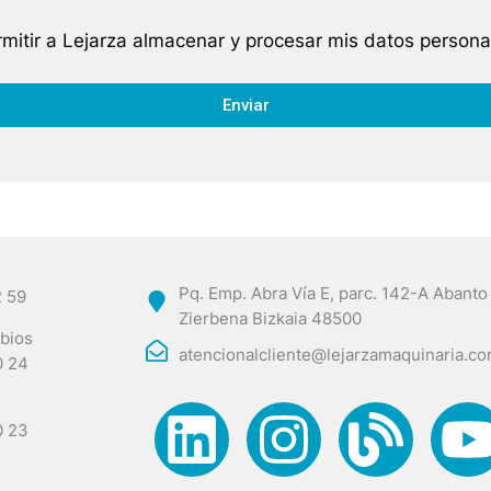
mitir a Lejarza almacenar y procesar mis datos persona
Enviar
Pq. Emp. Abra Vía E, parc. 142-A Abanto
2 59
Zierbena Bizkaia 48500
bios
atencionalcliente@lejarzamaquinaria.c
0 24
0 23