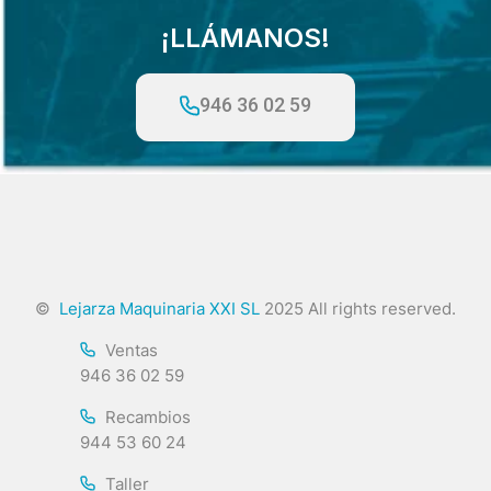
¡LLÁMANOS!
946 36 02 59
©
Lejarza Maquinaria XXI SL
2025 All rights reserved.
Ventas
946 36 02 59
Recambios
944 53 60 24
Taller