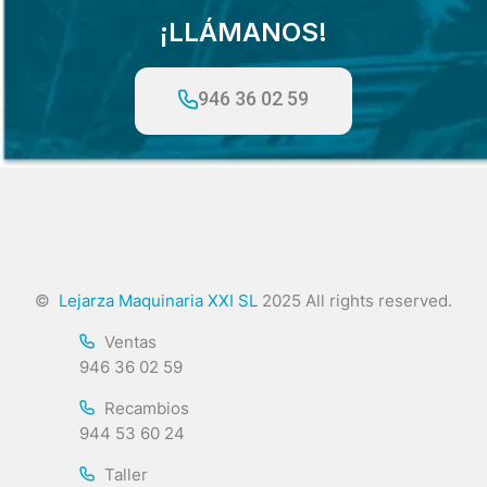
¡LLÁMANOS!
946 36 02 59
©
Lejarza Maquinaria XXI SL
2025 All rights reserved.
Ventas
946 36 02 59
Recambios
944 53 60 24
Taller