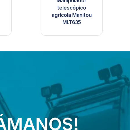
Manipulador
telescópico
agrícola Manitou
MLT635
LÁMANOS!