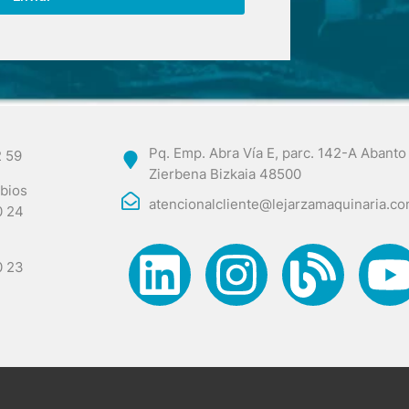
Pq. Emp. Abra Vía E, parc. 142-A Abanto
2 59
Zierbena Bizkaia 48500
bios
atencionalcliente@lejarzamaquinaria.c
0 24
0 23