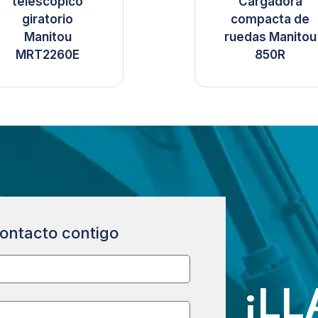
telescópico
Cargadora
giratorio
compacta de
Manitou
ruedas Manitou
MRT2260E
850R
ontacto contigo
¡L