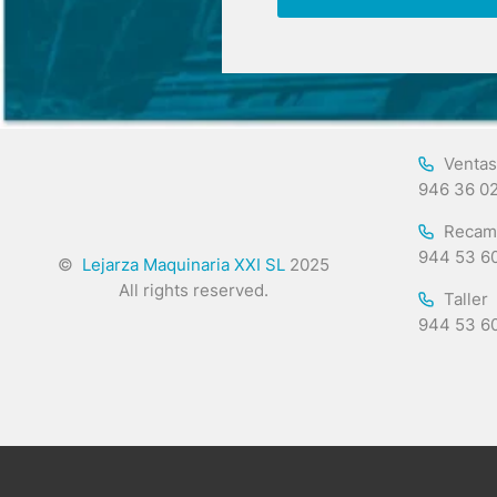
Ventas
946 36 0
Recam
944 53 6
©
Lejarza Maquinaria XXI SL
2025
All rights reserved.
Taller
944 53 6