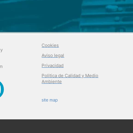
Cookies
 y
Aviso legal
Privacidad
om
Politica de Calidad y Medio
Ambiente
site map