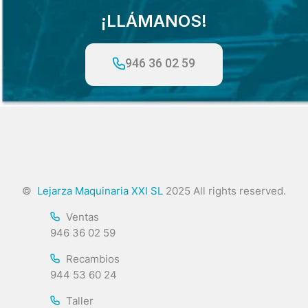
¡LLÁMANOS!
946 36 02 59
©
Lejarza Maquinaria XXI SL
2025 All rights reserved.
Ventas
946 36 02 59
Recambios
944 53 60 24
Taller